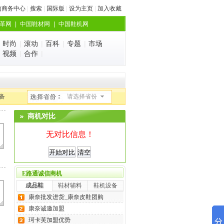
的商务中心
|
搜索
|
国际版
|
设为主页
|
加入收藏
革网
|
中国鞋材网
|
中国鞋机网
|
时尚
|
滚动
|
百科
|
专题
|
市场
|
视频
|
合作
|
备
商机对比
无对比信息！
E路通诚信商机
成品鞋
鞋材辅料
鞋机设备
康奈批发进货_康奈皮鞋团购
康奈诚邀加盟
珂卡芙加盟优势