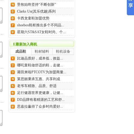
垦牧始终坚持“不断创新”
Clarks Un(其乐优越)系列
卡西龙童鞋加盟优势
shoebox鞋柜推出多个不同品...
星期六ST&SAT女鞋时尚、个...
E最新加入商机
成品鞋
鞋材辅料
鞋机设备
比迪品质好，成本低，效益...
哪吒童鞋做舒适的鞋，走健...
莆田来啦PTCOTV为加盟商量...
莱思丽秉承互惠、共享利成
老爷车精致、品质、舒适
足行健愿世界更健康，让健...
DD品牌有着精湛的工艺和舒...
思嘉拉赢得了众多时尚爱好...