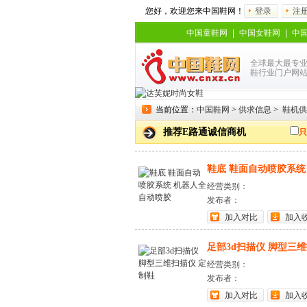
您好，欢迎您来中国鞋网！
登录
注
中国童鞋网
|
中国女鞋网
|
中
全球最大最专
鞋行业门户网
当前位置：
中国鞋网
>
供求信息
>
鞋机供
推荐E路通诚信商机
只
鞋底 鞋面自动喷胶系统 
经营类别：
发布者：
加入对比
加入
足部3d扫描仪 脚型三维扫
经营类别：
发布者：
加入对比
加入