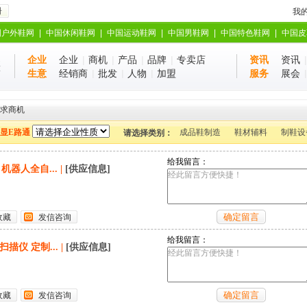
册
我
国户外鞋网
|
中国休闲鞋网
|
中国运动鞋网
|
中国男鞋网
|
中国特色鞋网
|
中国皮
企业
企业
|
商机
|
产品
|
品牌
|
专卖店
资讯
资讯
业
站
生意
经销商
|
批发
|
人物
|
加盟
服务
展会
求商机
显E路通
成品鞋制造
鞋材辅料
制鞋设
请选择类别：
给我留言：
机器人全自...
|
[供应信息]
收藏
发信咨询
给我留言：
描仪 定制...
|
[供应信息]
收藏
发信咨询