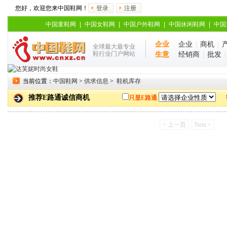
您好，欢迎您来中国鞋网！
登录
注册
中国童鞋网
|
中国女鞋网
|
中国户外鞋网
|
中国休闲鞋网
|
中国
企业
企业
|
商机
|
全球最大最专业
鞋行业门户网站
生意
经销商
|
批发
当前位置：
中国鞋网
>
供求信息
>
鞋机库存
推荐E路通诚信商机
只显E路通
< 上一页
Next >