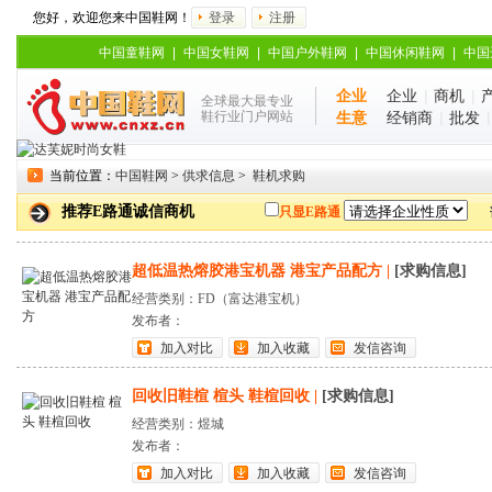
您好，欢迎您来中国鞋网！
登录
注册
中国童鞋网
|
中国女鞋网
|
中国户外鞋网
|
中国休闲鞋网
|
中国
企业
企业
|
商机
|
全球最大最专业
鞋行业门户网站
生意
经销商
|
批发
当前位置：
中国鞋网
>
供求信息
>
鞋机求购
推荐E路通诚信商机
只显E路通
超低温热熔胶港宝机器 港宝产品配方
|
[求购信息]
经营类别：FD（富达港宝机）
发布者：
加入对比
加入收藏
发信咨询
回收旧鞋楦 楦头 鞋楦回收
|
[求购信息]
经营类别：煜城
发布者：
加入对比
加入收藏
发信咨询