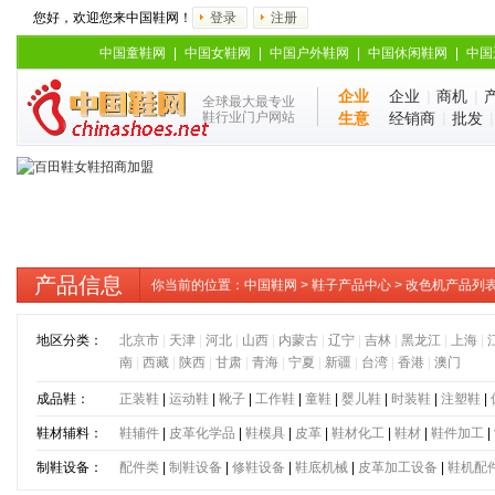
您好，欢迎您来中国鞋网！
登录
注册
中国童鞋网
|
中国女鞋网
|
中国户外鞋网
|
中国休闲鞋网
|
中国
企业
企业
|
商机
|
全球最大最专业
鞋行业门户网站
生意
经销商
|
批发
产品信息
你当前的位置：
中国鞋网
>
鞋子产品中心
> 改色机产品列
地区分类：
北京市
|
天津
|
河北
|
山西
|
内蒙古
|
辽宁
|
吉林
|
黑龙江
|
上海
|
南
|
西藏
|
陕西
|
甘肃
|
青海
|
宁夏
|
新疆
|
台湾
|
香港
|
澳门
成品鞋：
正装鞋
|
运动鞋
|
靴子
|
工作鞋
|
童鞋
|
婴儿鞋
|
时装鞋
|
注塑鞋
|
鞋材辅料：
鞋辅件
|
皮革化学品
|
鞋模具
|
皮革
|
鞋材化工
|
鞋材
|
鞋件加工
|
制鞋设备：
配件类
|
制鞋设备
|
修鞋设备
|
鞋底机械
|
皮革加工设备
|
鞋机配