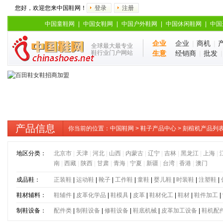
您好，欢迎您来中国鞋网！
登录
注册
中国童鞋网
|
中国女鞋网
|
中国户外鞋网
|
中国休闲鞋网
|
中国
企业
企业
|
商机
|
全球最大最专业
鞋行业门户网站
生意
经销商
|
批发
产品信息
你当前的位置：
中国鞋网
>
鞋子产品中心
> 刻楦机产品列
地区分类：
北京市
|
天津
|
河北
|
山西
|
内蒙古
|
辽宁
|
吉林
|
黑龙江
|
上海
|
南
|
西藏
|
陕西
|
甘肃
|
青海
|
宁夏
|
新疆
|
台湾
|
香港
|
澳门
成品鞋：
正装鞋
|
运动鞋
|
靴子
|
工作鞋
|
童鞋
|
婴儿鞋
|
时装鞋
|
注塑鞋
|
鞋材辅料：
鞋辅件
|
皮革化学品
|
鞋模具
|
皮革
|
鞋材化工
|
鞋材
|
鞋件加工
|
制鞋设备：
配件类
|
制鞋设备
|
修鞋设备
|
鞋底机械
|
皮革加工设备
|
鞋机配