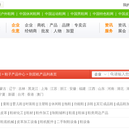
册
我
国户外鞋网
|
中国休闲鞋网
|
中国运动鞋网
|
中国男鞋网
|
中国特色鞋网
|
中国皮
企业
企业
|
商机
|
产品
|
品牌
|
专卖店
资讯
资讯
业
站
生意
经销商
|
批发
|
人物
|
加盟
服务
展会
网
>
鞋子产品中心
> 剖层机产品列表页
企业
蒙古
|
辽宁
|
吉林
|
黑龙江
|
上海
|
江苏
|
浙江
|
安徽
|
福建
|
江西
|
山东
|
河南
|
湖北
|
宁夏
|
新疆
|
台湾
|
香港
|
澳门
鞋
|
童鞋
|
婴儿鞋
|
时装鞋
|
注塑鞋
|
休闲鞋
|
拖鞋
|
功能鞋
|
凉鞋
|
其它成品鞋
|
成品鞋
|
皮革
|
鞋材化工
|
鞋材
|
鞋件加工
|
制鞋辅料
|
鞋底
|
鞋袜
|
鞋类周边产品
|
鞋底机械
|
皮革加工设备
|
鞋机配件
|
二手制鞋设备
|
鞋设备