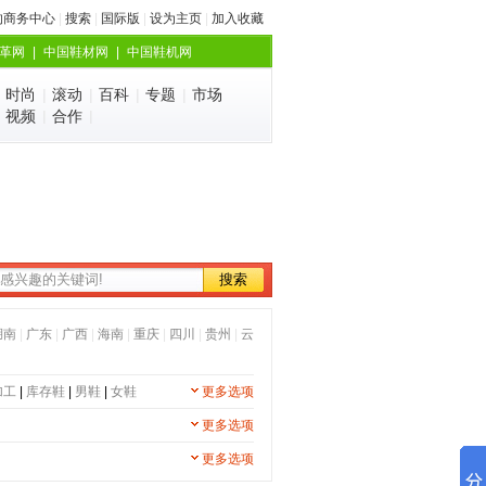
的商务中心
|
搜索
|
国际版
|
设为主页
|
加入收藏
革网
|
中国鞋材网
|
中国鞋机网
|
时尚
|
滚动
|
百科
|
专题
|
市场
|
视频
|
合作
|
湖南
|
广东
|
广西
|
海南
|
重庆
|
四川
|
贵州
|
云
加工
|
库存鞋
|
男鞋
|
女鞋
更多选项
更多选项
更多选项