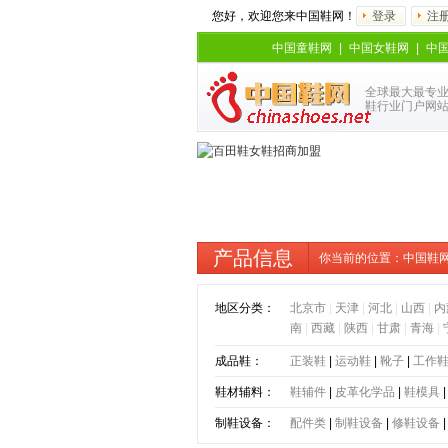
您好，欢迎您来中国鞋网！
登录
注
中国童鞋网
|
中国女鞋网
|
中
全球最大最专
鞋行业门户网
产品信息
你当前的位置：
中国鞋
地区分类：
北京市
|
天津
|
河北
|
山西
|
内
南
|
西藏
|
陕西
|
甘肃
|
青海
|
成品鞋：
正装鞋
|
运动鞋
|
靴子
|
工作
鞋材辅料：
鞋辅件
|
皮革化学品
|
鞋模具
制鞋设备：
配件类
|
制鞋设备
|
修鞋设备