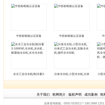
中纺标检验认证设备
中纺标检验认证设备
中
水冷工业冷水机(制冷量3-
分体冷水机,小型冷水机,分体
小型
168KW),冷水机,冰水机，耐
式工业冷水机,实验冷水机,循
环水
关于我们
|
鞋网简介
|
版权声明
|
成功案例
|
鞋
腐蚀冷水机,水冷冷水机
环水冷却机
冷却
业务咨询热线：0592-5530217 / 180 2868 1251