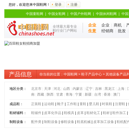
您好，欢迎您来中国鞋网！
登录
注册
中国童鞋网
|
中国女鞋网
|
中国户外鞋网
|
中国休闲鞋网
|
中国
企业
企业
|
商机
|
全球最大最专业
鞋行业门户网站
生意
经销商
|
批发
产品信息
你当前的位置：
中国鞋网
>
鞋子产品中心
> 其他设备产品
地区分类：
北京市
|
天津
|
河北
|
山西
|
内蒙古
|
辽宁
|
吉林
|
黑龙江
|
上海
|
南
|
西藏
|
陕西
|
甘肃
|
青海
|
宁夏
|
新疆
|
台湾
|
香港
|
澳门
成品鞋：
正装鞋
|
运动鞋
|
靴子
|
工作鞋
|
童鞋
|
婴儿鞋
|
时装鞋
|
注塑鞋
|
鞋材辅料：
鞋辅件
|
皮革化学品
|
鞋模具
|
皮革
|
鞋材化工
|
鞋材
|
鞋件加工
|
制鞋设备：
配件类
|
制鞋设备
|
修鞋设备
|
鞋底机械
|
皮革加工设备
|
鞋机配