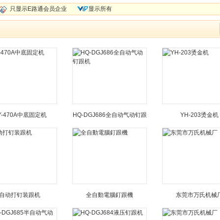
只显示E路通会员企业
显示所有
Y-470A中底固定机
HQ-DGJ686全自动气动钉跟
YH-203烫金机
机
自动打钉装跟机
全自動電腦釘跟機
东莞市万氏机械