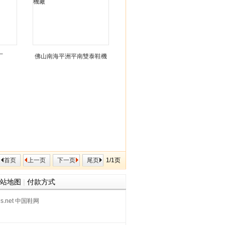
厂
佛山南海平洲平南雙泰鞋機
廠
首页
上一页
下一页
尾页
1/1页
站地图
|
付款方式
oes.net 中国鞋网