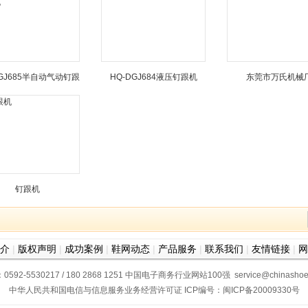
DGJ685半自动气动钉跟
HQ-DGJ684液压钉跟机
东莞市万氏机械
机
钉跟机
介
|
版权声明
|
成功案例
|
鞋网动态
|
产品服务
|
联系我们
|
友情链接
|
网
2-5530217 / 180 2868 1251
中国电子商务行业网站100强
service@chinash
中华人民共和国电信与信息服务业务经营许可证
ICP编号：
闽ICP备20009330号