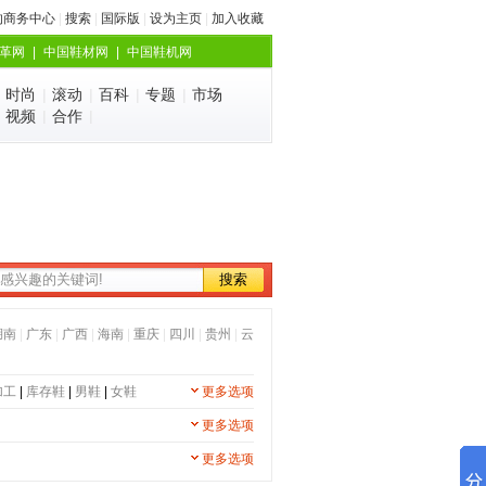
的商务中心
|
搜索
|
国际版
|
设为主页
|
加入收藏
革网
|
中国鞋材网
|
中国鞋机网
|
时尚
|
滚动
|
百科
|
专题
|
市场
|
视频
|
合作
|
湖南
|
广东
|
广西
|
海南
|
重庆
|
四川
|
贵州
|
云
加工
|
库存鞋
|
男鞋
|
女鞋
更多选项
更多选项
更多选项