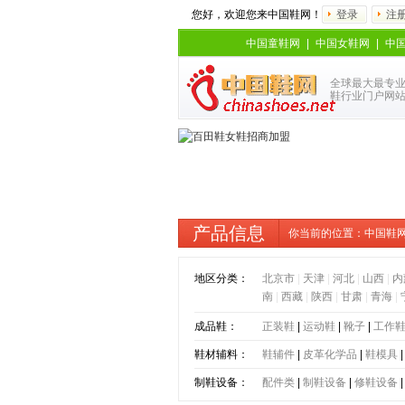
您好，欢迎您来中国鞋网！
登录
注
中国童鞋网
|
中国女鞋网
|
中
全球最大最专
鞋行业门户网
产品信息
你当前的位置：
中国鞋
地区分类：
北京市
|
天津
|
河北
|
山西
|
内
南
|
西藏
|
陕西
|
甘肃
|
青海
|
成品鞋：
正装鞋
|
运动鞋
|
靴子
|
工作
鞋材辅料：
鞋辅件
|
皮革化学品
|
鞋模具
制鞋设备：
配件类
|
制鞋设备
|
修鞋设备