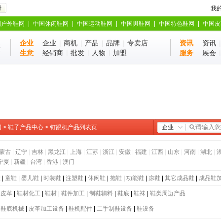
册
我
国户外鞋网
|
中国休闲鞋网
|
中国运动鞋网
|
中国男鞋网
|
中国特色鞋网
|
中国皮
企业
企业
|
商机
|
产品
|
品牌
|
专卖店
资讯
资讯
业
站
生意
经销商
|
批发
|
人物
|
加盟
服务
展会
网
>
鞋子产品中心
> 钉跟机产品列表页
企业
蒙古
|
辽宁
|
吉林
|
黑龙江
|
上海
|
江苏
|
浙江
|
安徽
|
福建
|
江西
|
山东
|
河南
|
湖北
|
宁夏
|
新疆
|
台湾
|
香港
|
澳门
鞋
|
童鞋
|
婴儿鞋
|
时装鞋
|
注塑鞋
|
休闲鞋
|
拖鞋
|
功能鞋
|
凉鞋
|
其它成品鞋
|
成品鞋
|
皮革
|
鞋材化工
|
鞋材
|
鞋件加工
|
制鞋辅料
|
鞋底
|
鞋袜
|
鞋类周边产品
|
鞋底机械
|
皮革加工设备
|
鞋机配件
|
二手制鞋设备
|
鞋设备