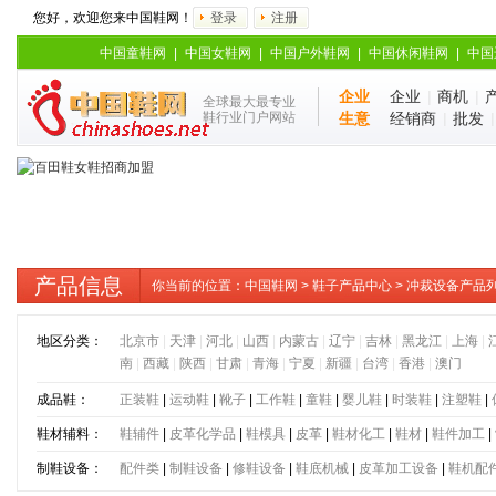
您好，欢迎您来中国鞋网！
登录
注册
中国童鞋网
|
中国女鞋网
|
中国户外鞋网
|
中国休闲鞋网
|
中国
企业
企业
|
商机
|
全球最大最专业
鞋行业门户网站
生意
经销商
|
批发
产品信息
你当前的位置：
中国鞋网
>
鞋子产品中心
> 冲裁设备产品
地区分类：
北京市
|
天津
|
河北
|
山西
|
内蒙古
|
辽宁
|
吉林
|
黑龙江
|
上海
|
南
|
西藏
|
陕西
|
甘肃
|
青海
|
宁夏
|
新疆
|
台湾
|
香港
|
澳门
成品鞋：
正装鞋
|
运动鞋
|
靴子
|
工作鞋
|
童鞋
|
婴儿鞋
|
时装鞋
|
注塑鞋
|
鞋材辅料：
鞋辅件
|
皮革化学品
|
鞋模具
|
皮革
|
鞋材化工
|
鞋材
|
鞋件加工
|
制鞋设备：
配件类
|
制鞋设备
|
修鞋设备
|
鞋底机械
|
皮革加工设备
|
鞋机配