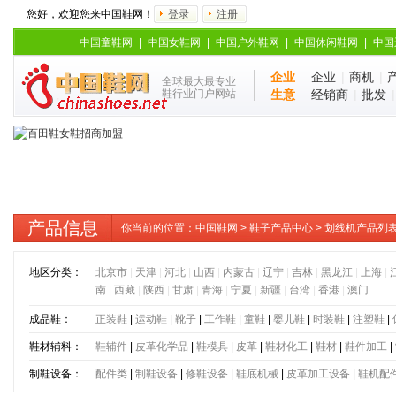
您好，欢迎您来中国鞋网！
登录
注册
中国童鞋网
|
中国女鞋网
|
中国户外鞋网
|
中国休闲鞋网
|
中国
企业
企业
|
商机
|
全球最大最专业
鞋行业门户网站
生意
经销商
|
批发
产品信息
你当前的位置：
中国鞋网
>
鞋子产品中心
> 划线机产品列
地区分类：
北京市
|
天津
|
河北
|
山西
|
内蒙古
|
辽宁
|
吉林
|
黑龙江
|
上海
|
南
|
西藏
|
陕西
|
甘肃
|
青海
|
宁夏
|
新疆
|
台湾
|
香港
|
澳门
成品鞋：
正装鞋
|
运动鞋
|
靴子
|
工作鞋
|
童鞋
|
婴儿鞋
|
时装鞋
|
注塑鞋
|
鞋材辅料：
鞋辅件
|
皮革化学品
|
鞋模具
|
皮革
|
鞋材化工
|
鞋材
|
鞋件加工
|
制鞋设备：
配件类
|
制鞋设备
|
修鞋设备
|
鞋底机械
|
皮革加工设备
|
鞋机配