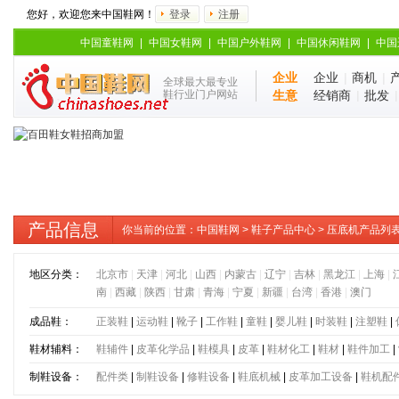
您好，欢迎您来中国鞋网！
登录
注册
中国童鞋网
|
中国女鞋网
|
中国户外鞋网
|
中国休闲鞋网
|
中国
企业
企业
|
商机
|
全球最大最专业
鞋行业门户网站
生意
经销商
|
批发
产品信息
你当前的位置：
中国鞋网
>
鞋子产品中心
> 压底机产品列
地区分类：
北京市
|
天津
|
河北
|
山西
|
内蒙古
|
辽宁
|
吉林
|
黑龙江
|
上海
|
南
|
西藏
|
陕西
|
甘肃
|
青海
|
宁夏
|
新疆
|
台湾
|
香港
|
澳门
成品鞋：
正装鞋
|
运动鞋
|
靴子
|
工作鞋
|
童鞋
|
婴儿鞋
|
时装鞋
|
注塑鞋
|
鞋材辅料：
鞋辅件
|
皮革化学品
|
鞋模具
|
皮革
|
鞋材化工
|
鞋材
|
鞋件加工
|
制鞋设备：
配件类
|
制鞋设备
|
修鞋设备
|
鞋底机械
|
皮革加工设备
|
鞋机配