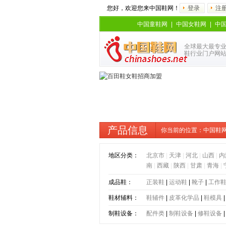
您好，欢迎您来中国鞋网！
登录
注
中国童鞋网
|
中国女鞋网
|
中
全球最大最专
鞋行业门户网
产品信息
你当前的位置：
中国鞋
地区分类：
北京市
|
天津
|
河北
|
山西
|
内
南
|
西藏
|
陕西
|
甘肃
|
青海
|
成品鞋：
正装鞋
|
运动鞋
|
靴子
|
工作
鞋材辅料：
鞋辅件
|
皮革化学品
|
鞋模具
制鞋设备：
配件类
|
制鞋设备
|
修鞋设备