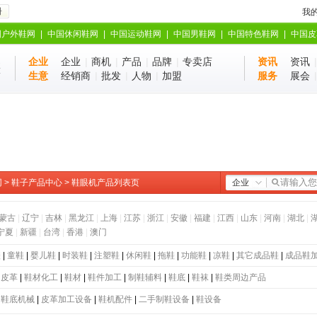
册
我
国户外鞋网
|
中国休闲鞋网
|
中国运动鞋网
|
中国男鞋网
|
中国特色鞋网
|
中国皮
企业
企业
|
商机
|
产品
|
品牌
|
专卖店
资讯
资讯
业
站
生意
经销商
|
批发
|
人物
|
加盟
服务
展会
网
>
鞋子产品中心
> 鞋眼机产品列表页
企业
蒙古
|
辽宁
|
吉林
|
黑龙江
|
上海
|
江苏
|
浙江
|
安徽
|
福建
|
江西
|
山东
|
河南
|
湖北
|
宁夏
|
新疆
|
台湾
|
香港
|
澳门
鞋
|
童鞋
|
婴儿鞋
|
时装鞋
|
注塑鞋
|
休闲鞋
|
拖鞋
|
功能鞋
|
凉鞋
|
其它成品鞋
|
成品鞋
|
皮革
|
鞋材化工
|
鞋材
|
鞋件加工
|
制鞋辅料
|
鞋底
|
鞋袜
|
鞋类周边产品
|
鞋底机械
|
皮革加工设备
|
鞋机配件
|
二手制鞋设备
|
鞋设备