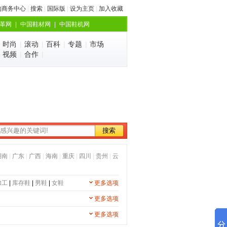
的商务中心
|
搜索
|
国际版
|
设为主页
|
加入收藏
革网
|
中国鞋材网
|
中国鞋机网
|
时尚
|
滚动
|
百科
|
专题
|
市场
|
视频
|
合作
|
湖南
|
广东
|
广西
|
海南
|
重庆
|
四川
|
贵州
|
云
加工
|
库存鞋
|
男鞋
|
女鞋
更多选项
更多选项
更多选项