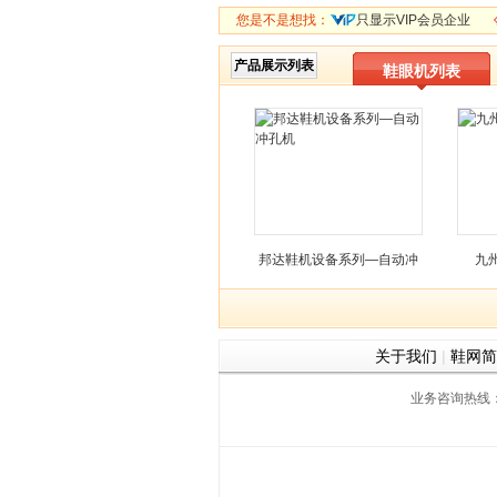
您是不是想找：
只显示VIP会员企业
产品展示列表
鞋眼机列表
邦达鞋机设备系列—自动冲
九
孔机
关于我们
|
鞋网简
业务咨询热线：059