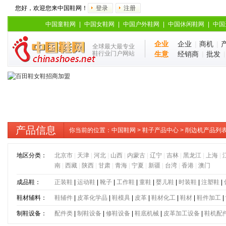
您好，欢迎您来中国鞋网！
登录
注册
中国童鞋网
|
中国女鞋网
|
中国户外鞋网
|
中国休闲鞋网
|
中国
企业
企业
|
商机
|
全球最大最专业
鞋行业门户网站
生意
经销商
|
批发
产品信息
你当前的位置：
中国鞋网
>
鞋子产品中心
> 削边机产品列
地区分类：
北京市
|
天津
|
河北
|
山西
|
内蒙古
|
辽宁
|
吉林
|
黑龙江
|
上海
|
南
|
西藏
|
陕西
|
甘肃
|
青海
|
宁夏
|
新疆
|
台湾
|
香港
|
澳门
成品鞋：
正装鞋
|
运动鞋
|
靴子
|
工作鞋
|
童鞋
|
婴儿鞋
|
时装鞋
|
注塑鞋
|
鞋材辅料：
鞋辅件
|
皮革化学品
|
鞋模具
|
皮革
|
鞋材化工
|
鞋材
|
鞋件加工
|
制鞋设备：
配件类
|
制鞋设备
|
修鞋设备
|
鞋底机械
|
皮革加工设备
|
鞋机配