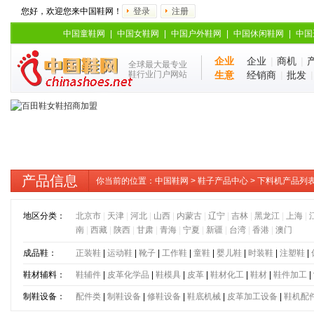
您好，欢迎您来中国鞋网！
登录
注册
中国童鞋网
|
中国女鞋网
|
中国户外鞋网
|
中国休闲鞋网
|
中国
企业
企业
|
商机
|
全球最大最专业
鞋行业门户网站
生意
经销商
|
批发
产品信息
你当前的位置：
中国鞋网
>
鞋子产品中心
> 下料机产品列
地区分类：
北京市
|
天津
|
河北
|
山西
|
内蒙古
|
辽宁
|
吉林
|
黑龙江
|
上海
|
南
|
西藏
|
陕西
|
甘肃
|
青海
|
宁夏
|
新疆
|
台湾
|
香港
|
澳门
成品鞋：
正装鞋
|
运动鞋
|
靴子
|
工作鞋
|
童鞋
|
婴儿鞋
|
时装鞋
|
注塑鞋
|
鞋材辅料：
鞋辅件
|
皮革化学品
|
鞋模具
|
皮革
|
鞋材化工
|
鞋材
|
鞋件加工
|
制鞋设备：
配件类
|
制鞋设备
|
修鞋设备
|
鞋底机械
|
皮革加工设备
|
鞋机配