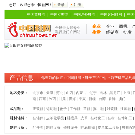
您好，欢迎您来中国鞋网！
登录
注册
中国童鞋网
|
中国女鞋网
|
中国户外鞋网
|
中国休闲鞋网
|
中国
企业
企业
|
商机
|
全球最大最专业
鞋行业门户网站
生意
经销商
|
批发
产品信息
你当前的位置：
中国鞋网
>
鞋子产品中心
> 前帮机产品列
地区分类：
北京市
|
天津
|
河北
|
山西
|
内蒙古
|
辽宁
|
吉林
|
黑龙江
|
上海
|
南
|
西藏
|
陕西
|
甘肃
|
青海
|
宁夏
|
新疆
|
台湾
|
香港
|
澳门
成品鞋：
正装鞋
|
运动鞋
|
靴子
|
工作鞋
|
童鞋
|
婴儿鞋
|
时装鞋
|
注塑鞋
|
鞋材辅料：
鞋辅件
|
皮革化学品
|
鞋模具
|
皮革
|
鞋材化工
|
鞋材
|
鞋件加工
|
制鞋设备：
配件类
|
制鞋设备
|
修鞋设备
|
鞋底机械
|
皮革加工设备
|
鞋机配