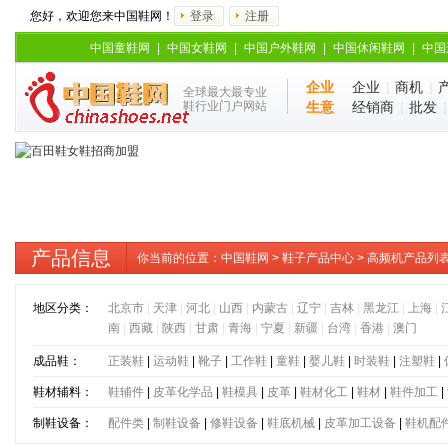
您好，欢迎您来中国鞋网！
登录
注册
中国童鞋网
|
中国女鞋网
|
中国户外鞋网
|
中国休闲鞋网
|
中国
企业
企业
|
商机
|
全球最大最专业
鞋行业门户网站
生意
经销商
|
批发
产品信息
你当前的位置：
中国鞋网
>
鞋子产品中心
> 高频机产品列
地区分类：
北京市
|
天津
|
河北
|
山西
|
内蒙古
|
辽宁
|
吉林
|
黑龙江
|
上海
|
南
|
西藏
|
陕西
|
甘肃
|
青海
|
宁夏
|
新疆
|
台湾
|
香港
|
澳门
成品鞋：
正装鞋
|
运动鞋
|
靴子
|
工作鞋
|
童鞋
|
婴儿鞋
|
时装鞋
|
注塑鞋
|
鞋材辅料：
鞋辅件
|
皮革化学品
|
鞋模具
|
皮革
|
鞋材化工
|
鞋材
|
鞋件加工
|
制鞋设备：
配件类
|
制鞋设备
|
修鞋设备
|
鞋底机械
|
皮革加工设备
|
鞋机配