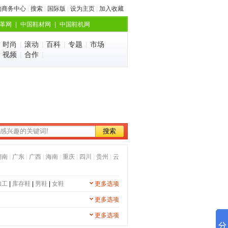
的商务中心
|
搜索
|
国际版
|
设为主页
|
加入收藏
革网
|
中国鞋材网
|
中国鞋机网
|
时尚
|
滚动
|
百科
|
专题
|
市场
|
视频
|
合作
|
湖南
|
广东
|
广西
|
海南
|
重庆
|
四川
|
贵州
|
云
加工
|
库存鞋
|
男鞋
|
女鞋
更多选项
更多选项
更多选项