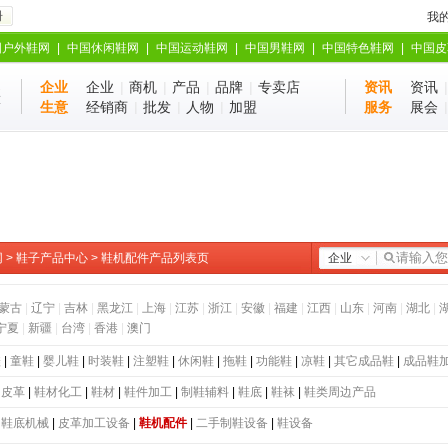
册
我
国户外鞋网
|
中国休闲鞋网
|
中国运动鞋网
|
中国男鞋网
|
中国特色鞋网
|
中国皮
企业
企业
|
商机
|
产品
|
品牌
|
专卖店
资讯
资讯
业
站
生意
经销商
|
批发
|
人物
|
加盟
服务
展会
网
>
鞋子产品中心
> 鞋机配件产品列表页
企业
蒙古
|
辽宁
|
吉林
|
黑龙江
|
上海
|
江苏
|
浙江
|
安徽
|
福建
|
江西
|
山东
|
河南
|
湖北
|
宁夏
|
新疆
|
台湾
|
香港
|
澳门
鞋
|
童鞋
|
婴儿鞋
|
时装鞋
|
注塑鞋
|
休闲鞋
|
拖鞋
|
功能鞋
|
凉鞋
|
其它成品鞋
|
成品鞋
|
皮革
|
鞋材化工
|
鞋材
|
鞋件加工
|
制鞋辅料
|
鞋底
|
鞋袜
|
鞋类周边产品
|
鞋底机械
|
皮革加工设备
|
鞋机配件
|
二手制鞋设备
|
鞋设备