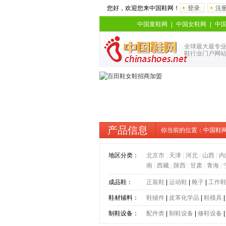
您好，欢迎您来中国鞋网！
登录
注
中国童鞋网
|
中国女鞋网
|
中
全球最大最专
鞋行业门户网
产品信息
你当前的位置：
中国鞋
地区分类：
北京市
|
天津
|
河北
|
山西
|
内
南
|
西藏
|
陕西
|
甘肃
|
青海
|
成品鞋：
正装鞋
|
运动鞋
|
靴子
|
工作
鞋材辅料：
鞋辅件
|
皮革化学品
|
鞋模具
制鞋设备：
配件类
|
制鞋设备
|
修鞋设备