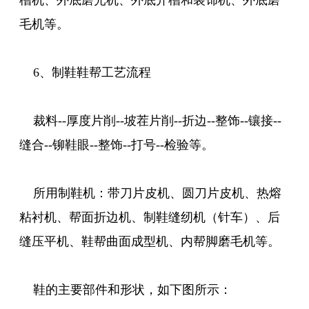
槽机、外底磨光机、外底开槽和装饰机、外底磨
毛机等。
6、制鞋鞋帮工艺流程
裁料--厚度片削--坡茬片削--折边--整饰--镶接--
缝合--铆鞋眼--整饰--打号--检验等。
所用制鞋机：带刀片皮机、圆刀片皮机、热熔
粘衬机、帮面折边机、制鞋缝纫机（针车）、后
缝压平机、鞋帮曲面成型机、内帮脚磨毛机等。
鞋的主要部件和形状，如下图所示：