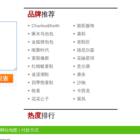
撞款了？
品牌
推荐
Charles&Keith
骆驼服饰
啄木鸟包包
康莉
金狐狸包包
老鞋匠
唯聚时代
德尼尔森
莱斯佩斯
花椒星球
红蜻蜓童鞋
意尔康
途漾潮鞋
康奈
四季熊童鞋
沙驰
牧童
卡西龙
花花公子
展风
热度
排行
网站地图
|
付款方式