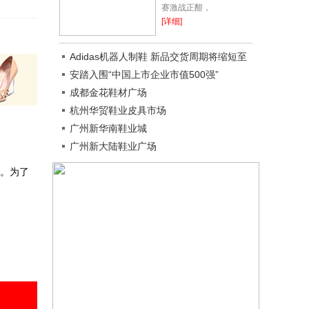
赛激战正酣，
KawhiLeonard在场下还
[详细]
有一场重要的官司要打。
据报道这位超级巨星正在
Adidas机器人制鞋 新品交货周期将缩短至
美国南加州地方法院起
几小时
安踏入围“中国上市企业市值500强”
诉，...
成都金花鞋材广场
杭州华贸鞋业皮具市场
广州新华南鞋业城
广州新大陆鞋业广场
针。为了