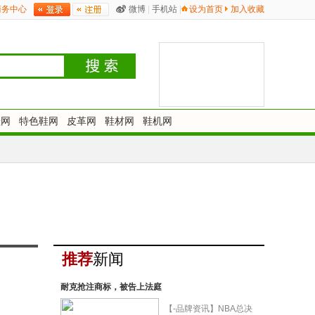
商务中心
微博
|
手机站
|
设为首页
加入收藏
鞋网
特色鞋网
皮革网
鞋材网
鞋机网
推荐
新闻
耐克抢注商标，被告上法庭
【-品牌资讯】NBA总决