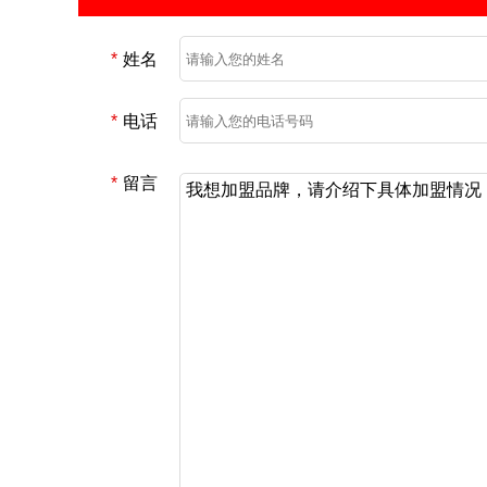
*
姓名
*
电话
*
留言