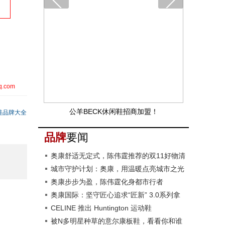
q.com
公羊BECK休闲鞋招商加盟！
鞋品牌大全
品牌
要闻
奥康舒适无定式，陈伟霆推荐的双11好物清
单来了
城市守护计划：奥康，用温暖点亮城市之光
奥康步步为盈，陈伟霆化身都市行者
奥康国际：坚守匠心追求“匠新” 3.0系列拿
捏多种穿着场景
CELINE 推出 Huntington 运动鞋
被N多明星种草的意尔康板鞋，看看你和谁