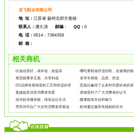
龙飞鞋业有限公司
地 址：
江苏省 扬州北郊方巷镇
联系人：
潘久清
邮编
：
QQ：
0
电 话：
0514－7384358
邮 箱：
相关商机
·
比迪品质好，成本低，效益高
·
哪吒童鞋做舒适的鞋，走健康的路
·
莱思丽秉承互惠、共享利成
·
老爷车精致、品质、舒适
·
DD品牌有着精湛的工艺和舒适的穿
·
思嘉拉赢得了众多时尚爱好者的喜
·
曼婕妮亚深受消费者喜爱
·
壹铺受到了广大消费者的认可
·
佰诗奴传播美丽，缔造品位生活
·
蝶澳散发自信和魅力
·
梵芮诗符合广大女性消费者穿着追
·
欧琦蔓征服所有挑剔的目光