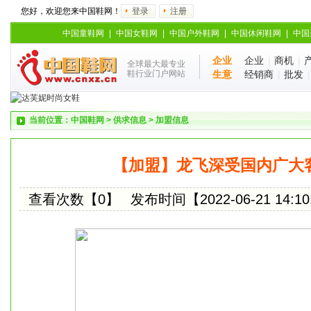
您好，欢迎您来中国鞋网！
登录
注册
中国童鞋网
|
中国女鞋网
|
中国户外鞋网
|
中国休闲鞋网
|
中国
企业
企业
|
商机
|
全球最大最专业
鞋行业门户网站
生意
经销商
|
批发
当前位置：
中国鞋网
>
供求信息
>
加盟信息
【加盟】龙飞深受国内广大
查看次数【0】
发布时间【2022-06-21 14:10