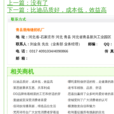
上一篇：没有了
下一篇：
比迪品质好，成本低，效益高
青县渤海缝纫机厂
地 址：
河北省-石家庄市 河北 青县 河北省青县新兴工业园区
联系人：
刘金良 先生（业务部 业务经理）
邮编
：
QQ：
电 话：
0317 4091034/4090866
传 
邮 箱：
相关商机
·
比迪品质好，成本低，效益高
·
哪吒童鞋做舒适的鞋，走健康的路
·
莱思丽秉承互惠、共享利成
·
老爷车精致、品质、舒适
·
DD品牌有着精湛的工艺和舒适的穿
·
思嘉拉赢得了众多时尚爱好者的喜
·
曼婕妮亚深受消费者喜爱
·
壹铺受到了广大消费者的认可
·
佰诗奴传播美丽，缔造品位生活
·
蝶澳散发自信和魅力
·
梵芮诗符合广大女性消费者穿着追
·
欧琦蔓征服所有挑剔的目光