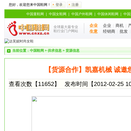
您好，欢迎您来中国鞋网！
登录
注册
中国童鞋网
|
中国女鞋网
|
中国户外鞋网
|
中国休闲鞋网
|
中国
企业
企业
|
商机
|
全球最大最专业
鞋行业门户网站
生意
经销商
|
批发
当前位置：
中国鞋网
>
供求信息
>
货源信息
【货源合作】凯嘉机械 诚邀
查看次数【11652】
发布时间【2012-02-25 10