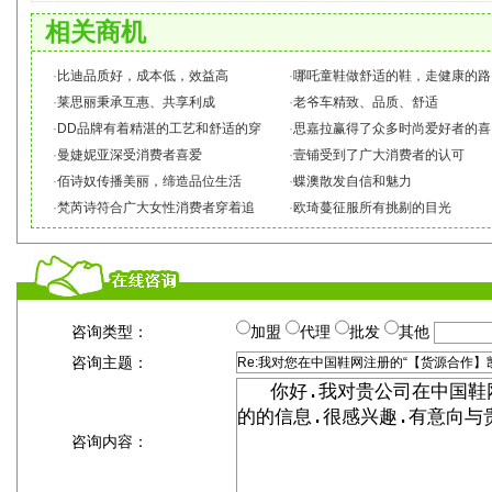
相关商机
·
比迪品质好，成本低，效益高
·
哪吒童鞋做舒适的鞋，走健康的路
·
莱思丽秉承互惠、共享利成
·
老爷车精致、品质、舒适
·
DD品牌有着精湛的工艺和舒适的穿
·
思嘉拉赢得了众多时尚爱好者的喜
·
曼婕妮亚深受消费者喜爱
·
壹铺受到了广大消费者的认可
·
佰诗奴传播美丽，缔造品位生活
·
蝶澳散发自信和魅力
·
梵芮诗符合广大女性消费者穿着追
·
欧琦蔓征服所有挑剔的目光
咨询类型：
加盟
代理
批发
其他
咨询主题：
咨询内容：