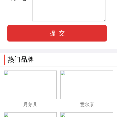
热门品牌
月芽儿
意尔康