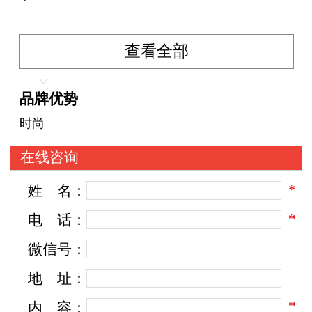
雄厚的技术力量。研制的产品美观耐用、质量可
查看全部
靠,
品牌优势
获得广大国内外客户的青睐和好评。竭诚欢迎广
时尚
大
在线咨询
*
姓
名：
海内外新老客户光临指导，洽谈业务。
*
电
话：
微信号：
地
址：
*
内
容：