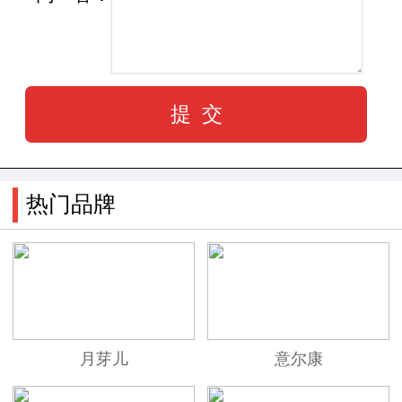
热门品牌
月芽儿
意尔康