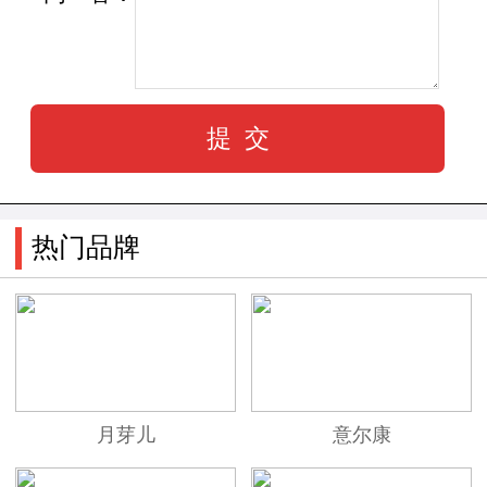
热门品牌
月芽儿
意尔康