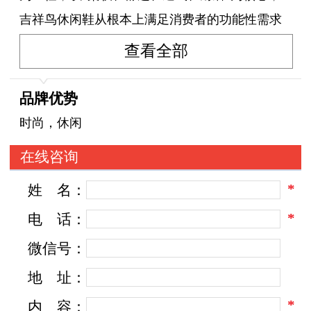
吉祥鸟休闲鞋从根本上满足消费者的功能性需求
与审美需求。我们的产品更是具有深厚的文化积
查看全部
淀、货真价实的品质、大方得体的形象、充满民
族传统特色，我们通过加入时尚元素让我们传统
品牌优势
的休闲鞋闪耀出众。
时尚，休闲
在线咨询
*
姓
名：
*
电
话：
微信号：
地
址：
*
内
容：