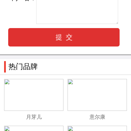
经商海垂炼，强势崛起于皮具品牌之林，以风靡
之势席卷了大众市场，攀升业内翘楚!
热门品牌
月芽儿
意尔康