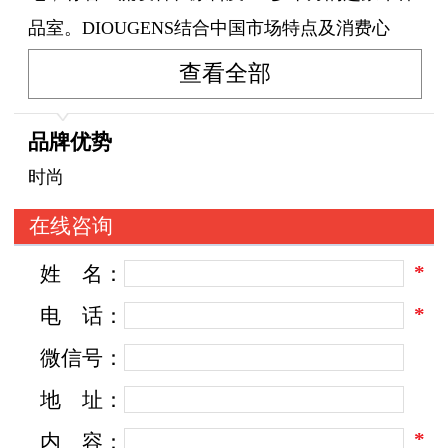
品室。DIOUGENS结合中国市场特点及消费心
理，将在特色生活中提炼出来的时尚元素与欧美
查看全部
前卫潮流精华相融合，设计出一系列富有生活气
息、独特个性的深受消费者青睐的女包、女鞋、
品牌优势
男包、男鞋、拉杆箱、钱包、皮带等产品。
时尚
DIOUGENS拥有一套系统化、专业化的品牌运营
在线咨询
系统和营销管理体制，以加盟代理的先进模式拓
*
姓
名：
展中国皮具消费市场。凭借着雄厚的实力及在社
会各界的大力支持下，DIOUGENS屡创佳绩，加
*
电
话：
盟网络更是遍布全国，迄今为止旗下加盟店数量
微信号：
逾数百家，成为业界当之无愧的佼佼者。
地
址：
获得持续快速发展的DIOUGENS，依靠诚信、多
*
内
容：
赢、质量、创新、服务等共同组成的集合体，百