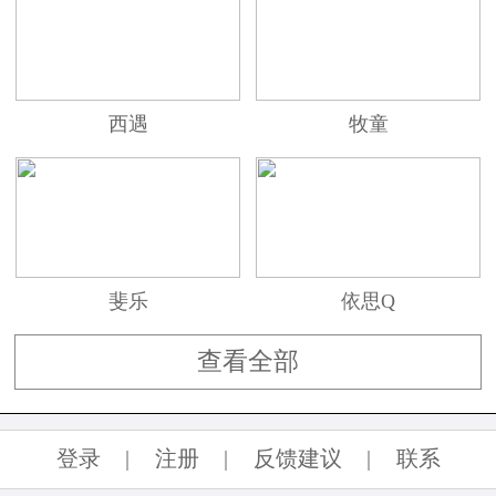
质，并创建了BECK专为双足制造舒适的良好声
誉。
西遇
牧童
斐乐
依思Q
查看全部
登录
|
注册
|
反馈建议
|
联系