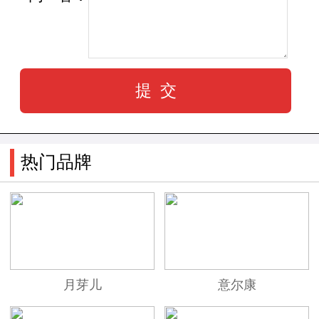
双羊毛皮鞋。在父母的赞许下，他对制鞋有了浓
厚的兴趣，并制造了各式各样的鞋品，受到街坊
邻居的肯定；之后，他更加确定自己的梦想之
路，并立志要让更多的人穿上自己做的皮鞋。于
是热爱皮鞋文化的他决意前往“皮鞋王国”意大
利，从做最苦的学徒开始，用了5年时间走遍了意
热门品牌
大利的各个大小乡镇，学习了他们每一家作坊的
制鞋精髓。上世纪末MR.C学成归国后在中国成立
了自己的专业手工制鞋坊，并创建了BECK公羊品
牌。
BECK公羊，以“纯手工”制鞋工艺誉称全球，制造
月芽儿
意尔康
的每一款鞋都具有独一无二的舒适度和超凡品