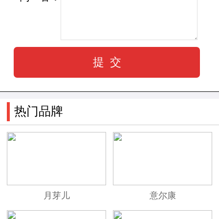
热门品牌
月芽儿
意尔康