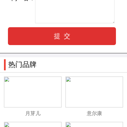
热门品牌
月芽儿
意尔康